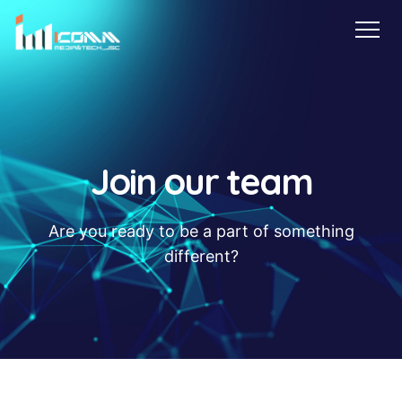
About Us
Products & Services
Industries
Technologies
Customers
Careers
Get in Touch
Join our team
Are you ready to be a part of something
different?